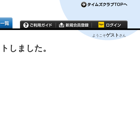
ゲスト
ようこそ
さん
ウトしました。