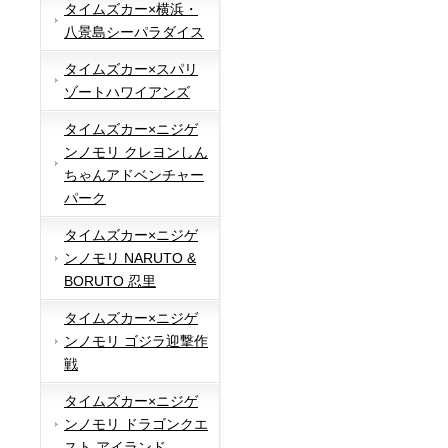
タイムズカー×横浜・
八景島シーパラダイス
タイムズカー×スパリ
ゾートハワイアンズ
タイムズカー×ニジゲ
ンノモリ クレヨンしん
ちゃんアドベンチャー
パーク
タイムズカー×ニジゲ
ンノモリ NARUTO &
BORUTO 忍里
タイムズカー×ニジゲ
ンノモリ ゴジラ迎撃作
戦
タイムズカー×ニジゲ
ンノモリ ドラゴンクエ
スト アイランド