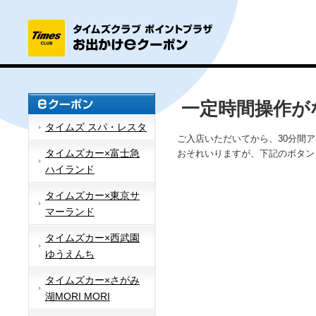
一定時間操作が
タイムズ スパ・レスタ
ご入店いただいてから、30分間
タイムズカー×富士急
おそれいりますが、下記のボタン
ハイランド
タイムズカー×東京サ
マーランド
タイムズカー×西武園
ゆうえんち
タイムズカー×さがみ
湖MORI MORI