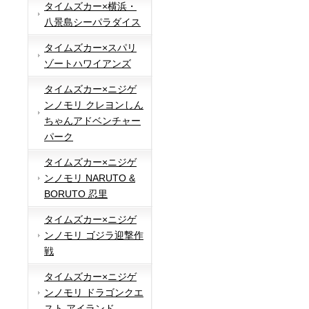
タイムズカー×横浜・
八景島シーパラダイス
タイムズカー×スパリ
ゾートハワイアンズ
タイムズカー×ニジゲ
ンノモリ クレヨンしん
ちゃんアドベンチャー
パーク
タイムズカー×ニジゲ
ンノモリ NARUTO &
BORUTO 忍里
タイムズカー×ニジゲ
ンノモリ ゴジラ迎撃作
戦
タイムズカー×ニジゲ
ンノモリ ドラゴンクエ
スト アイランド