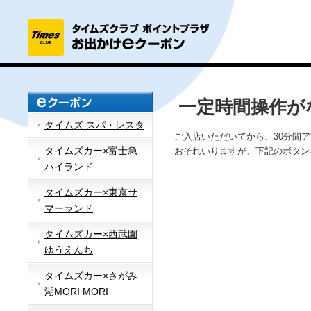
一定時間操作が
タイムズ スパ・レスタ
ご入店いただいてから、30分間
タイムズカー×富士急
おそれいりますが、下記のボタン
ハイランド
タイムズカー×東京サ
マーランド
タイムズカー×西武園
ゆうえんち
タイムズカー×さがみ
湖MORI MORI