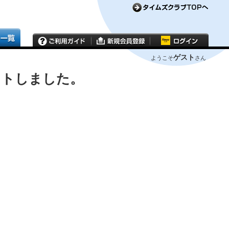
ゲスト
ようこそ
さん
ウトしました。