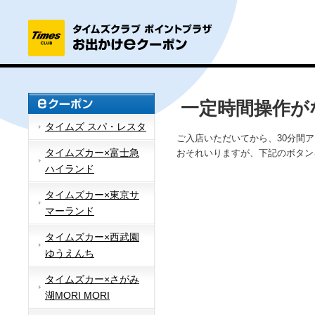
一定時間操作が
タイムズ スパ・レスタ
ご入店いただいてから、30分間
タイムズカー×富士急
おそれいりますが、下記のボタン
ハイランド
タイムズカー×東京サ
マーランド
タイムズカー×西武園
ゆうえんち
タイムズカー×さがみ
湖MORI MORI