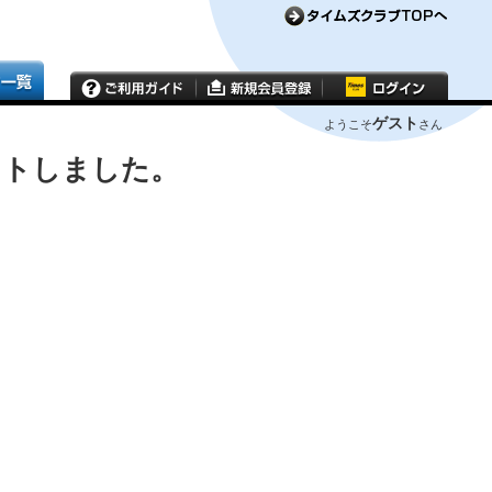
ゲスト
ようこそ
さん
ウトしました。