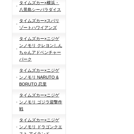
タイムズカー×横浜・
八景島シーパラダイス
タイムズカー×スパリ
ゾートハワイアンズ
タイムズカー×ニジゲ
ンノモリ クレヨンしん
ちゃんアドベンチャー
パーク
タイムズカー×ニジゲ
ンノモリ NARUTO &
BORUTO 忍里
タイムズカー×ニジゲ
ンノモリ ゴジラ迎撃作
戦
タイムズカー×ニジゲ
ンノモリ ドラゴンクエ
スト アイランド