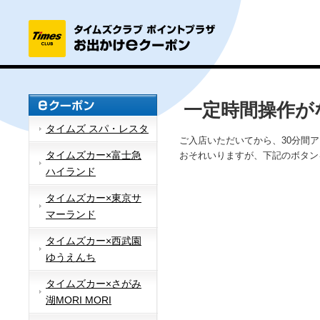
一定時間操作が
タイムズ スパ・レスタ
ご入店いただいてから、30分間
タイムズカー×富士急
おそれいりますが、下記のボタン
ハイランド
タイムズカー×東京サ
マーランド
タイムズカー×西武園
ゆうえんち
タイムズカー×さがみ
湖MORI MORI