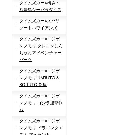
タイムズカー×横浜・
八景島シーパラダイス
タイムズカー×スパリ
ゾートハワイアンズ
タイムズカー×ニジゲ
ンノモリ クレヨンしん
ちゃんアドベンチャー
パーク
タイムズカー×ニジゲ
ンノモリ NARUTO &
BORUTO 忍里
タイムズカー×ニジゲ
ンノモリ ゴジラ迎撃作
戦
タイムズカー×ニジゲ
ンノモリ ドラゴンクエ
スト アイランド