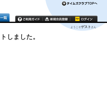
ゲスト
ようこそ
さん
ウトしました。