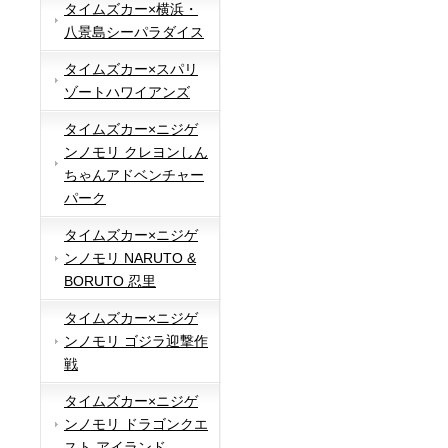
タイムズカー×横浜・
八景島シーパラダイス
タイムズカー×スパリ
ゾートハワイアンズ
タイムズカー×ニジゲ
ンノモリ クレヨンしん
ちゃんアドベンチャー
パーク
タイムズカー×ニジゲ
ンノモリ NARUTO &
BORUTO 忍里
タイムズカー×ニジゲ
ンノモリ ゴジラ迎撃作
戦
タイムズカー×ニジゲ
ンノモリ ドラゴンクエ
スト アイランド