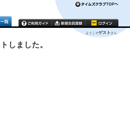
ゲスト
ようこそ
さん
ウトしました。