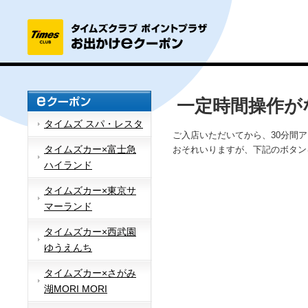
一定時間操作が
タイムズ スパ・レスタ
ご入店いただいてから、30分間
タイムズカー×富士急
おそれいりますが、下記のボタン
ハイランド
タイムズカー×東京サ
マーランド
タイムズカー×西武園
ゆうえんち
タイムズカー×さがみ
湖MORI MORI