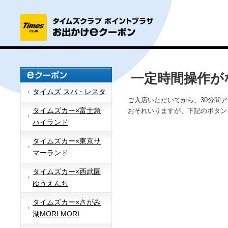
一定時間操作が
タイムズ スパ・レスタ
ご入店いただいてから、30分間
タイムズカー×富士急
おそれいりますが、下記のボタン
ハイランド
タイムズカー×東京サ
マーランド
タイムズカー×西武園
ゆうえんち
タイムズカー×さがみ
湖MORI MORI