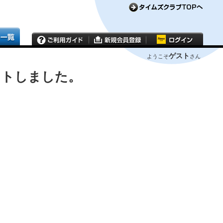
ゲスト
ようこそ
さん
ウトしました。