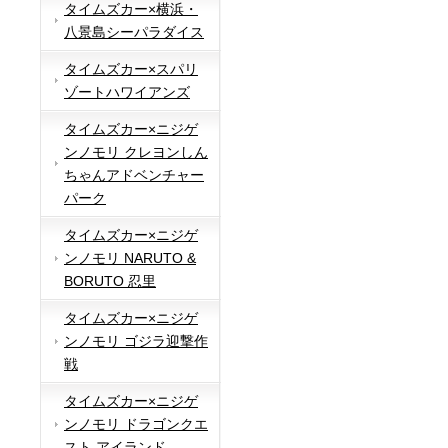
タイムズカー×横浜・
八景島シーパラダイス
タイムズカー×スパリ
ゾートハワイアンズ
タイムズカー×ニジゲ
ンノモリ クレヨンしん
ちゃんアドベンチャー
パーク
タイムズカー×ニジゲ
ンノモリ NARUTO &
BORUTO 忍里
タイムズカー×ニジゲ
ンノモリ ゴジラ迎撃作
戦
タイムズカー×ニジゲ
ンノモリ ドラゴンクエ
スト アイランド