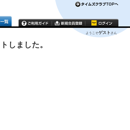
ゲスト
ようこそ
さん
ウトしました。