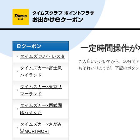
一定時間操作が
タイムズ スパ・レスタ
ご入店いただいてから、30分間
タイムズカー×富士急
おそれいりますが、下記のボタン
ハイランド
タイムズカー×東京サ
マーランド
タイムズカー×西武園
ゆうえんち
タイムズカー×さがみ
湖MORI MORI