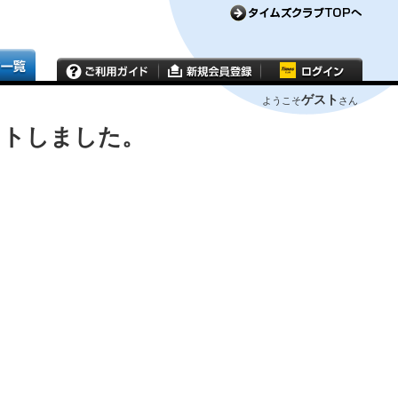
ゲスト
ようこそ
さん
ウトしました。