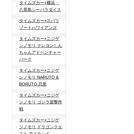
タイムズカー×横浜・
八景島シーパラダイス
タイムズカー×スパリ
ゾートハワイアンズ
タイムズカー×ニジゲ
ンノモリ クレヨンしん
ちゃんアドベンチャー
パーク
タイムズカー×ニジゲ
ンノモリ NARUTO &
BORUTO 忍里
タイムズカー×ニジゲ
ンノモリ ゴジラ迎撃作
戦
タイムズカー×ニジゲ
ンノモリ ドラゴンクエ
スト アイランド