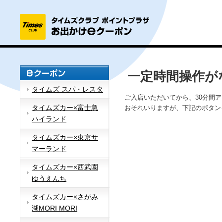
一定時間操作が
タイムズ スパ・レスタ
ご入店いただいてから、30分間
タイムズカー×富士急
おそれいりますが、下記のボタン
ハイランド
タイムズカー×東京サ
マーランド
タイムズカー×西武園
ゆうえんち
タイムズカー×さがみ
湖MORI MORI