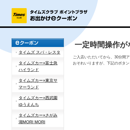
一定時間操作が
タイムズ スパ・レスタ
ご入店いただいてから、30分間
タイムズカー×富士急
おそれいりますが、下記のボタン
ハイランド
タイムズカー×東京サ
マーランド
タイムズカー×西武園
ゆうえんち
タイムズカー×さがみ
湖MORI MORI