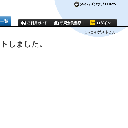
ゲスト
ようこそ
さん
ウトしました。