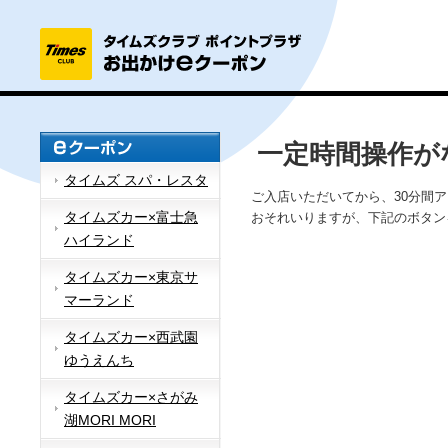
一定時間操作が
タイムズ スパ・レスタ
ご入店いただいてから、30分間
タイムズカー×富士急
おそれいりますが、下記のボタン
ハイランド
タイムズカー×東京サ
マーランド
タイムズカー×西武園
ゆうえんち
タイムズカー×さがみ
湖MORI MORI