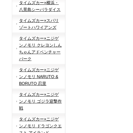
タイムズカー×横浜・
八景島シーパラダイス
タイムズカー×スパリ
ゾートハワイアンズ
タイムズカー×ニジゲ
ンノモリ クレヨンしん
ちゃんアドベンチャー
パーク
タイムズカー×ニジゲ
ンノモリ NARUTO &
BORUTO 忍里
タイムズカー×ニジゲ
ンノモリ ゴジラ迎撃作
戦
タイムズカー×ニジゲ
ンノモリ ドラゴンクエ
スト アイランド