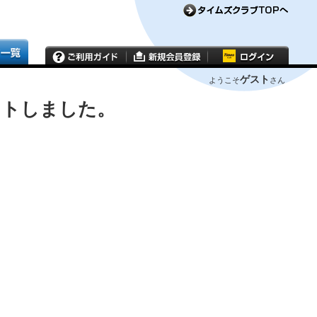
ゲスト
ようこそ
さん
ウトしました。