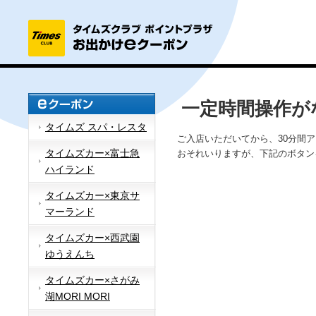
一定時間操作が
タイムズ スパ・レスタ
ご入店いただいてから、30分間
タイムズカー×富士急
おそれいりますが、下記のボタン
ハイランド
タイムズカー×東京サ
マーランド
タイムズカー×西武園
ゆうえんち
タイムズカー×さがみ
湖MORI MORI