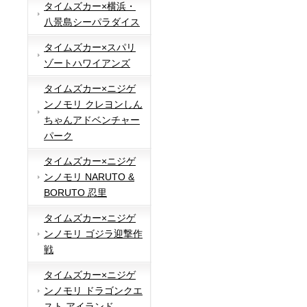
タイムズカー×横浜・
八景島シーパラダイス
タイムズカー×スパリ
ゾートハワイアンズ
タイムズカー×ニジゲ
ンノモリ クレヨンしん
ちゃんアドベンチャー
パーク
タイムズカー×ニジゲ
ンノモリ NARUTO &
BORUTO 忍里
タイムズカー×ニジゲ
ンノモリ ゴジラ迎撃作
戦
タイムズカー×ニジゲ
ンノモリ ドラゴンクエ
スト アイランド