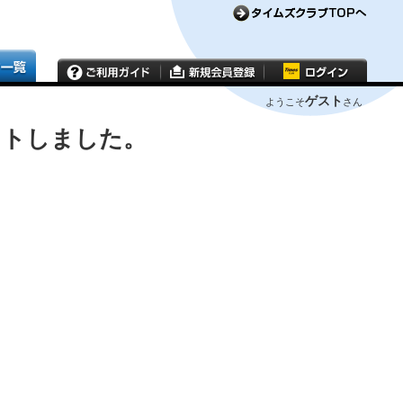
ゲスト
ようこそ
さん
ウトしました。