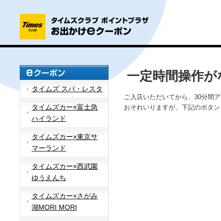
一定時間操作が
タイムズ スパ・レスタ
ご入店いただいてから、30分間
タイムズカー×富士急
おそれいりますが、下記のボタン
ハイランド
タイムズカー×東京サ
マーランド
タイムズカー×西武園
ゆうえんち
タイムズカー×さがみ
湖MORI MORI