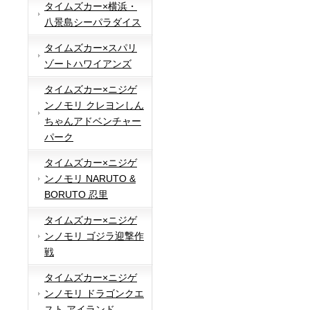
タイムズカー×横浜・
八景島シーパラダイス
タイムズカー×スパリ
ゾートハワイアンズ
タイムズカー×ニジゲ
ンノモリ クレヨンしん
ちゃんアドベンチャー
パーク
タイムズカー×ニジゲ
ンノモリ NARUTO &
BORUTO 忍里
タイムズカー×ニジゲ
ンノモリ ゴジラ迎撃作
戦
タイムズカー×ニジゲ
ンノモリ ドラゴンクエ
スト アイランド