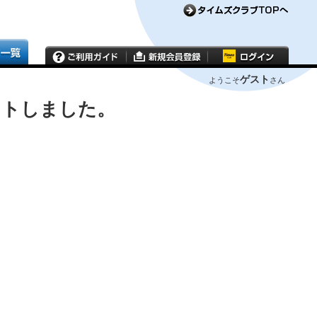
ゲスト
ようこそ
さん
ウトしました。