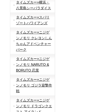
タイムズカー×横浜・
八景島シーパラダイス
タイムズカー×スパリ
ゾートハワイアンズ
タイムズカー×ニジゲ
ンノモリ クレヨンしん
ちゃんアドベンチャー
パーク
タイムズカー×ニジゲ
ンノモリ NARUTO &
BORUTO 忍里
タイムズカー×ニジゲ
ンノモリ ゴジラ迎撃作
戦
タイムズカー×ニジゲ
ンノモリ ドラゴンクエ
スト アイランド