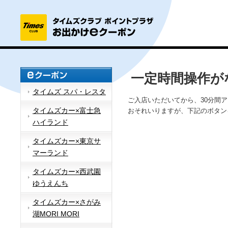
一定時間操作が
タイムズ スパ・レスタ
ご入店いただいてから、30分間
タイムズカー×富士急
おそれいりますが、下記のボタン
ハイランド
タイムズカー×東京サ
マーランド
タイムズカー×西武園
ゆうえんち
タイムズカー×さがみ
湖MORI MORI