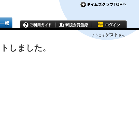
ゲスト
ようこそ
さん
ウトしました。