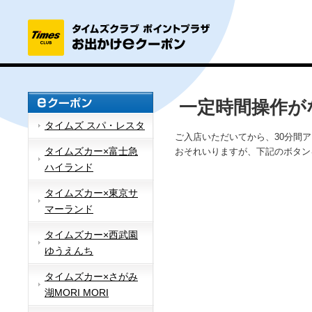
一定時間操作が
タイムズ スパ・レスタ
ご入店いただいてから、30分間
タイムズカー×富士急
おそれいりますが、下記のボタン
ハイランド
タイムズカー×東京サ
マーランド
タイムズカー×西武園
ゆうえんち
タイムズカー×さがみ
湖MORI MORI