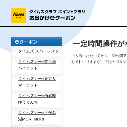
一定時間操作が
タイムズ スパ・レスタ
ご入店いただいてから、30分間
タイムズカー×富士急
おそれいりますが、下記のボタン
ハイランド
タイムズカー×東京サ
マーランド
タイムズカー×西武園
ゆうえんち
タイムズカー×さがみ
湖MORI MORI