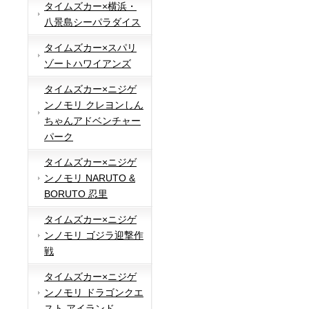
タイムズカー×横浜・
八景島シーパラダイス
タイムズカー×スパリ
ゾートハワイアンズ
タイムズカー×ニジゲ
ンノモリ クレヨンしん
ちゃんアドベンチャー
パーク
タイムズカー×ニジゲ
ンノモリ NARUTO &
BORUTO 忍里
タイムズカー×ニジゲ
ンノモリ ゴジラ迎撃作
戦
タイムズカー×ニジゲ
ンノモリ ドラゴンクエ
スト アイランド