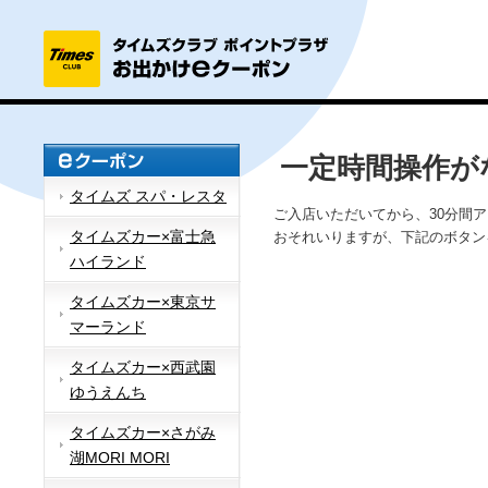
一定時間操作が
タイムズ スパ・レスタ
ご入店いただいてから、30分間
タイムズカー×富士急
おそれいりますが、下記のボタン
ハイランド
タイムズカー×東京サ
マーランド
タイムズカー×西武園
ゆうえんち
タイムズカー×さがみ
湖MORI MORI