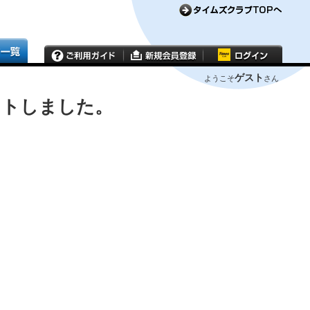
ゲスト
ようこそ
さん
ウトしました。