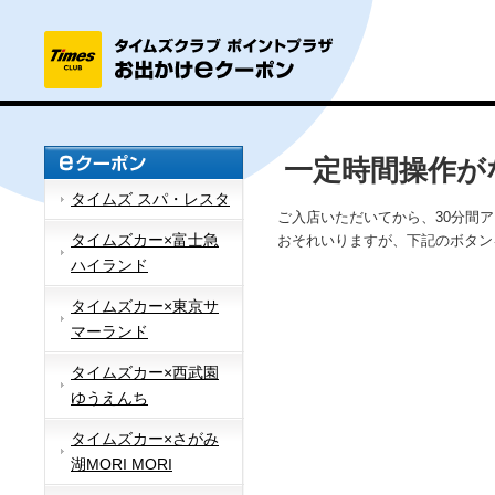
一定時間操作が
タイムズ スパ・レスタ
ご入店いただいてから、30分間
タイムズカー×富士急
おそれいりますが、下記のボタン
ハイランド
タイムズカー×東京サ
マーランド
タイムズカー×西武園
ゆうえんち
タイムズカー×さがみ
湖MORI MORI