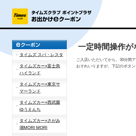
一定時間操作が
タイムズ スパ・レスタ
ご入店いただいてから、30分間
タイムズカー×富士急
おそれいりますが、下記のボタン
ハイランド
タイムズカー×東京サ
マーランド
タイムズカー×西武園
ゆうえんち
タイムズカー×さがみ
湖MORI MORI