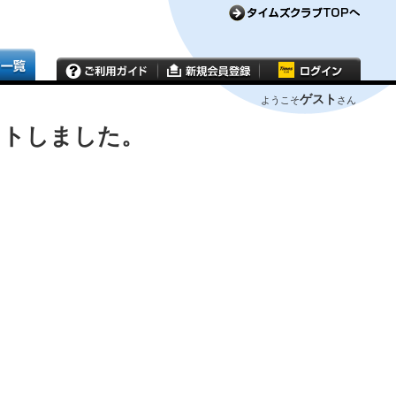
ゲスト
ようこそ
さん
ウトしました。