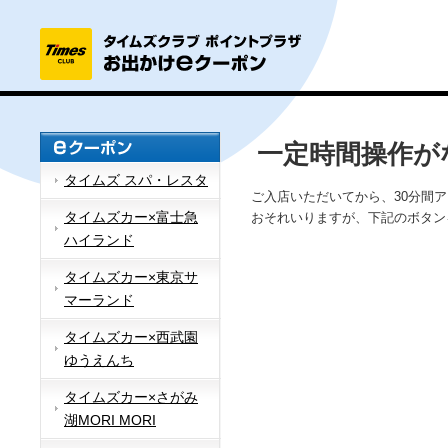
一定時間操作が
タイムズ スパ・レスタ
ご入店いただいてから、30分間
タイムズカー×富士急
おそれいりますが、下記のボタン
ハイランド
タイムズカー×東京サ
マーランド
タイムズカー×西武園
ゆうえんち
タイムズカー×さがみ
湖MORI MORI