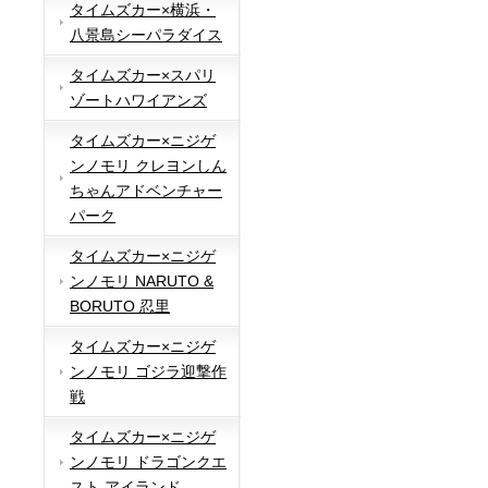
タイムズカー×横浜・
八景島シーパラダイス
タイムズカー×スパリ
ゾートハワイアンズ
タイムズカー×ニジゲ
ンノモリ クレヨンしん
ちゃんアドベンチャー
パーク
タイムズカー×ニジゲ
ンノモリ NARUTO &
BORUTO 忍里
タイムズカー×ニジゲ
ンノモリ ゴジラ迎撃作
戦
タイムズカー×ニジゲ
ンノモリ ドラゴンクエ
スト アイランド