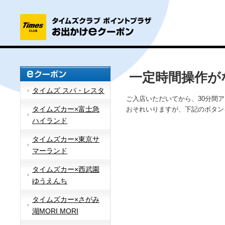
一定時間操作が
タイムズ スパ・レスタ
ご入店いただいてから、30分間
タイムズカー×富士急
おそれいりますが、下記のボタン
ハイランド
タイムズカー×東京サ
マーランド
タイムズカー×西武園
ゆうえんち
タイムズカー×さがみ
湖MORI MORI