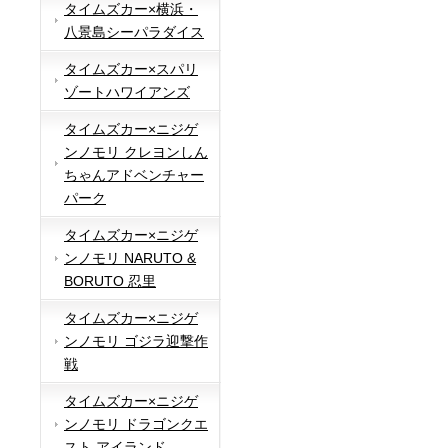
タイムズカー×横浜・
八景島シーパラダイス
タイムズカー×スパリ
ゾートハワイアンズ
タイムズカー×ニジゲ
ンノモリ クレヨンしん
ちゃんアドベンチャー
パーク
タイムズカー×ニジゲ
ンノモリ NARUTO &
BORUTO 忍里
タイムズカー×ニジゲ
ンノモリ ゴジラ迎撃作
戦
タイムズカー×ニジゲ
ンノモリ ドラゴンクエ
スト アイランド