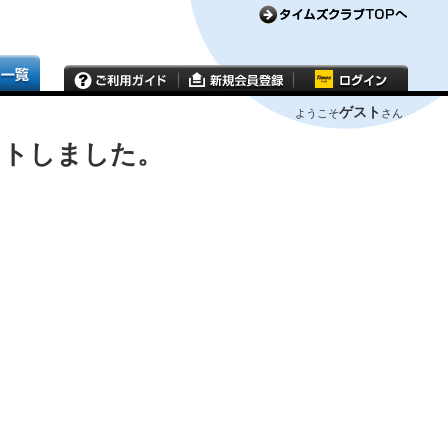
ゲスト
ようこそ
さん
ウトしました。