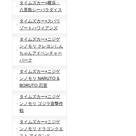
タイムズカー×横浜・
八景島シーパラダイス
タイムズカー×スパリ
ゾートハワイアンズ
タイムズカー×ニジゲ
ンノモリ クレヨンしん
ちゃんアドベンチャー
パーク
タイムズカー×ニジゲ
ンノモリ NARUTO &
BORUTO 忍里
タイムズカー×ニジゲ
ンノモリ ゴジラ迎撃作
戦
タイムズカー×ニジゲ
ンノモリ ドラゴンクエ
スト アイランド