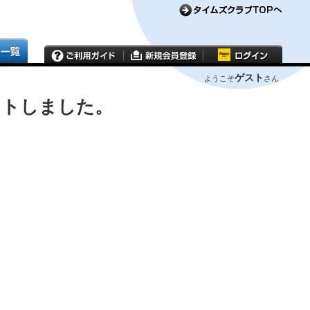
ゲスト
ようこそ
さん
ウトしました。