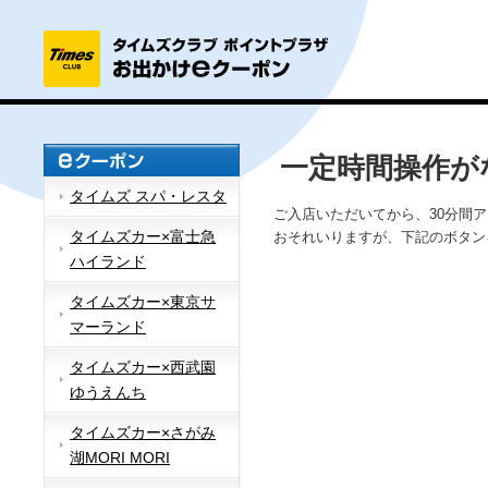
一定時間操作が
タイムズ スパ・レスタ
ご入店いただいてから、30分間
タイムズカー×富士急
おそれいりますが、下記のボタン
ハイランド
タイムズカー×東京サ
マーランド
タイムズカー×西武園
ゆうえんち
タイムズカー×さがみ
湖MORI MORI