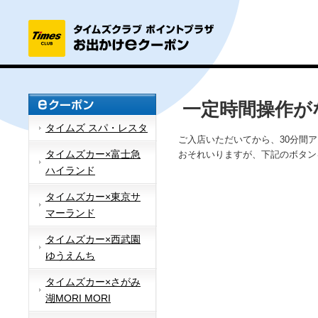
一定時間操作が
タイムズ スパ・レスタ
ご入店いただいてから、30分間
タイムズカー×富士急
おそれいりますが、下記のボタン
ハイランド
タイムズカー×東京サ
マーランド
タイムズカー×西武園
ゆうえんち
タイムズカー×さがみ
湖MORI MORI