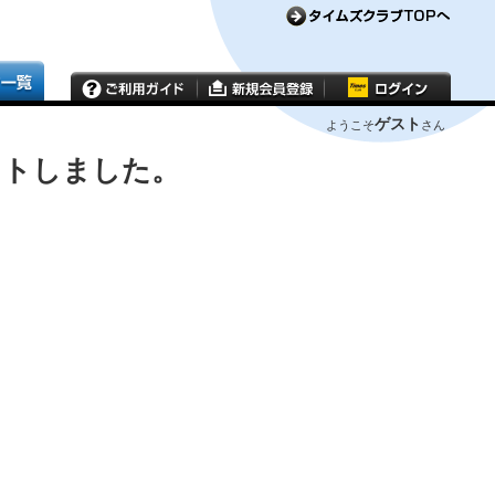
ゲスト
ようこそ
さん
ウトしました。