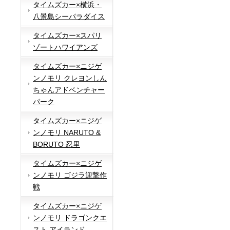
タイムズカー×横浜・
八景島シーパラダイス
タイムズカー×スパリ
ゾートハワイアンズ
タイムズカー×ニジゲ
ンノモリ クレヨンしん
ちゃんアドベンチャー
パーク
タイムズカー×ニジゲ
ンノモリ NARUTO &
BORUTO 忍里
タイムズカー×ニジゲ
ンノモリ ゴジラ迎撃作
戦
タイムズカー×ニジゲ
ンノモリ ドラゴンクエ
スト アイランド