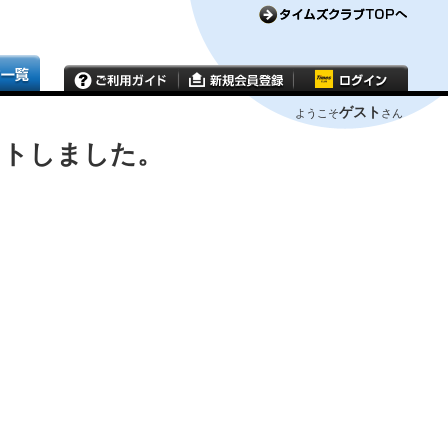
ゲスト
ようこそ
さん
ウトしました。