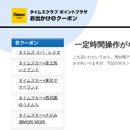
一定時間操作が
タイムズ スパ・レスタ
ご入店いただいてから、30分間
タイムズカー×富士急
おそれいりますが、下記のボタン
ハイランド
タイムズカー×東京サ
マーランド
タイムズカー×西武園
ゆうえんち
タイムズカー×さがみ
湖MORI MORI