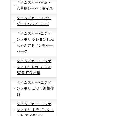
タイムズカー×横浜・
八景島シーパラダイス
タイムズカー×スパリ
ゾートハワイアンズ
タイムズカー×ニジゲ
ンノモリ クレヨンしん
ちゃんアドベンチャー
パーク
タイムズカー×ニジゲ
ンノモリ NARUTO &
BORUTO 忍里
タイムズカー×ニジゲ
ンノモリ ゴジラ迎撃作
戦
タイムズカー×ニジゲ
ンノモリ ドラゴンクエ
スト アイランド