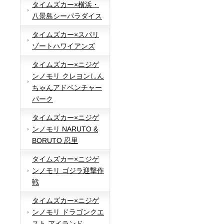
タイムズカー×横浜・
八景島シーパラダイス
タイムズカー×スパリ
ゾートハワイアンズ
タイムズカー×ニジゲ
ンノモリ クレヨンしん
ちゃんアドベンチャー
パーク
タイムズカー×ニジゲ
ンノモリ NARUTO &
BORUTO 忍里
タイムズカー×ニジゲ
ンノモリ ゴジラ迎撃作
戦
タイムズカー×ニジゲ
ンノモリ ドラゴンクエ
スト アイランド