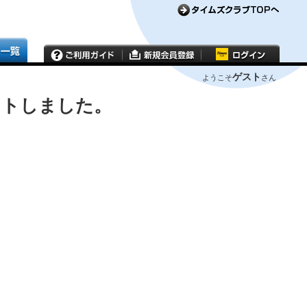
ゲスト
ようこそ
さん
ウトしました。