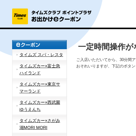
一定時間操作が
タイムズ スパ・レスタ
ご入店いただいてから、30分間
タイムズカー×富士急
おそれいりますが、下記のボタン
ハイランド
タイムズカー×東京サ
マーランド
タイムズカー×西武園
ゆうえんち
タイムズカー×さがみ
湖MORI MORI