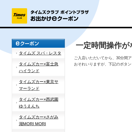
一定時間操作が
タイムズ スパ・レスタ
ご入店いただいてから、30分間
タイムズカー×富士急
おそれいりますが、下記のボタン
ハイランド
タイムズカー×東京サ
マーランド
タイムズカー×西武園
ゆうえんち
タイムズカー×さがみ
湖MORI MORI