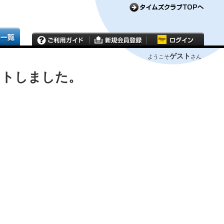
ゲスト
ようこそ
さん
ウトしました。