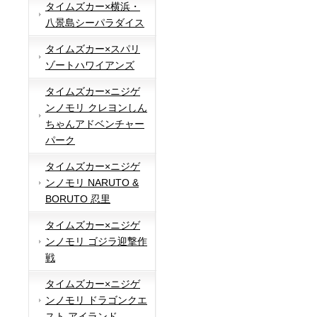
タイムズカー×横浜・
八景島シーパラダイス
タイムズカー×スパリ
ゾートハワイアンズ
タイムズカー×ニジゲ
ンノモリ クレヨンしん
ちゃんアドベンチャー
パーク
タイムズカー×ニジゲ
ンノモリ NARUTO &
BORUTO 忍里
タイムズカー×ニジゲ
ンノモリ ゴジラ迎撃作
戦
タイムズカー×ニジゲ
ンノモリ ドラゴンクエ
スト アイランド