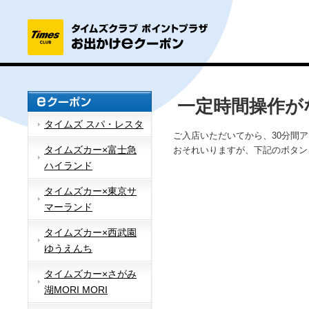
一定時間操作が
タイムズ スパ・レスタ
ご入店いただいてから、30分間
タイムズカー×富士急
おそれいりますが、下記のボタン
ハイランド
タイムズカー×東京サ
マーランド
タイムズカー×西武園
ゆうえんち
タイムズカー×さがみ
湖MORI MORI