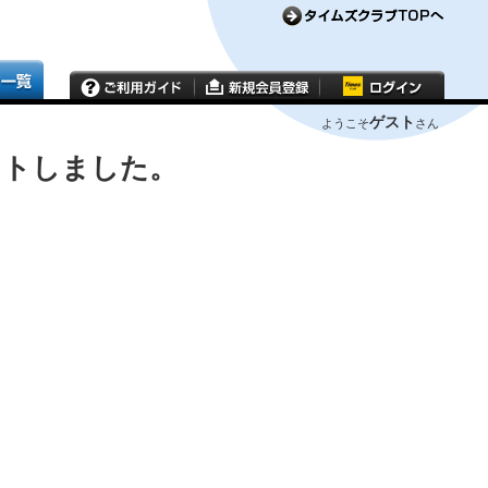
ゲスト
ようこそ
さん
ウトしました。