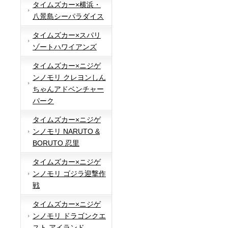
タイムズカー×横浜・
八景島シーパラダイス
タイムズカー×スパリ
ゾートハワイアンズ
タイムズカー×ニジゲ
ンノモリ クレヨンしん
ちゃんアドベンチャー
パーク
タイムズカー×ニジゲ
ンノモリ NARUTO &
BORUTO 忍里
タイムズカー×ニジゲ
ンノモリ ゴジラ迎撃作
戦
タイムズカー×ニジゲ
ンノモリ ドラゴンクエ
スト アイランド