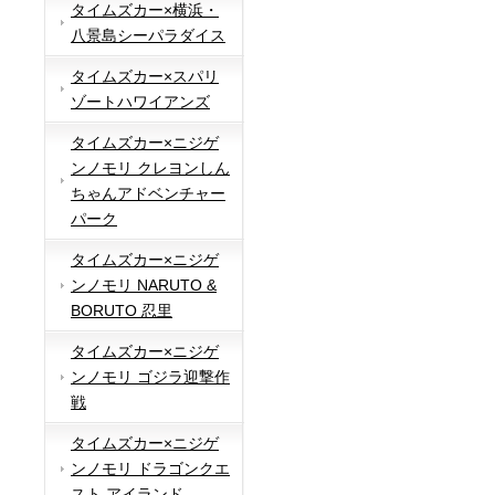
タイムズカー×横浜・
八景島シーパラダイス
タイムズカー×スパリ
ゾートハワイアンズ
タイムズカー×ニジゲ
ンノモリ クレヨンしん
ちゃんアドベンチャー
パーク
タイムズカー×ニジゲ
ンノモリ NARUTO &
BORUTO 忍里
タイムズカー×ニジゲ
ンノモリ ゴジラ迎撃作
戦
タイムズカー×ニジゲ
ンノモリ ドラゴンクエ
スト アイランド