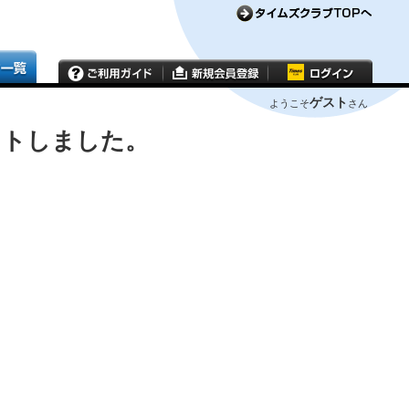
ゲスト
ようこそ
さん
ウトしました。