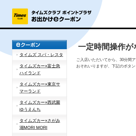
一定時間操作が
タイムズ スパ・レスタ
ご入店いただいてから、30分間
タイムズカー×富士急
おそれいりますが、下記のボタン
ハイランド
タイムズカー×東京サ
マーランド
タイムズカー×西武園
ゆうえんち
タイムズカー×さがみ
湖MORI MORI