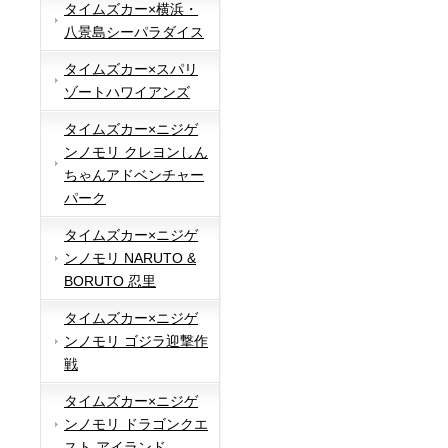
タイムズカー×横浜・
八景島シーパラダイス
タイムズカー×スパリ
ゾートハワイアンズ
タイムズカー×ニジゲ
ンノモリ クレヨンしん
ちゃんアドベンチャー
パーク
タイムズカー×ニジゲ
ンノモリ NARUTO &
BORUTO 忍里
タイムズカー×ニジゲ
ンノモリ ゴジラ迎撃作
戦
タイムズカー×ニジゲ
ンノモリ ドラゴンクエ
スト アイランド