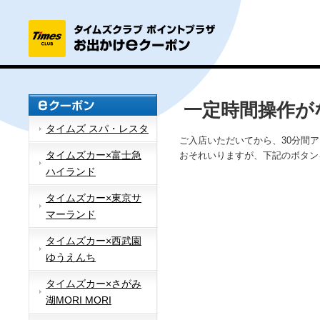
一定時間操作が
タイムズ スパ・レスタ
ご入店いただいてから、30分間
タイムズカー×富士急
おそれいりますが、下記のボタン
ハイランド
タイムズカー×東京サ
マーランド
タイムズカー×西武園
ゆうえんち
タイムズカー×さがみ
湖MORI MORI