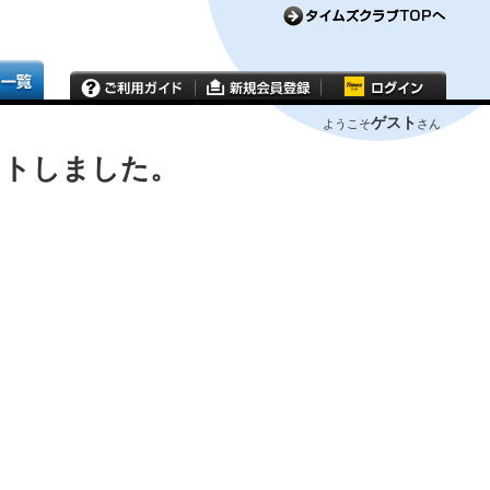
ゲスト
ようこそ
さん
ウトしました。