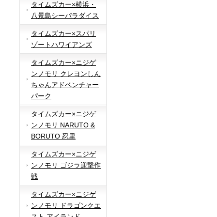
タイムズカー×横浜・
八景島シーパラダイス
タイムズカー×スパリ
ゾートハワイアンズ
タイムズカー×ニジゲ
ンノモリ クレヨンしん
ちゃんアドベンチャー
パーク
タイムズカー×ニジゲ
ンノモリ NARUTO &
BORUTO 忍里
タイムズカー×ニジゲ
ンノモリ ゴジラ迎撃作
戦
タイムズカー×ニジゲ
ンノモリ ドラゴンクエ
スト アイランド