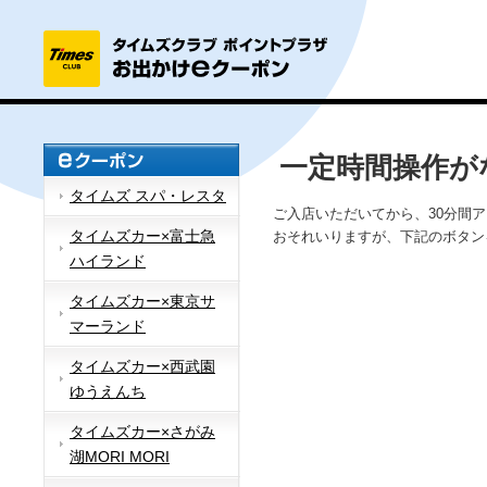
一定時間操作が
タイムズ スパ・レスタ
ご入店いただいてから、30分間
タイムズカー×富士急
おそれいりますが、下記のボタン
ハイランド
タイムズカー×東京サ
マーランド
タイムズカー×西武園
ゆうえんち
タイムズカー×さがみ
湖MORI MORI