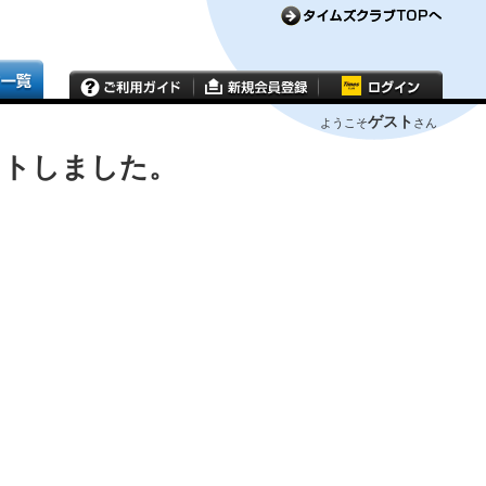
ゲスト
ようこそ
さん
ウトしました。