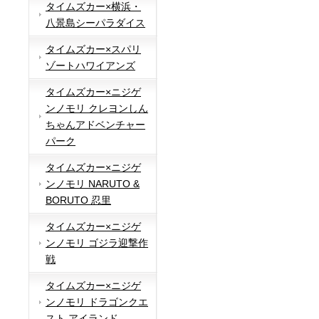
タイムズカー×横浜・
八景島シーパラダイス
タイムズカー×スパリ
ゾートハワイアンズ
タイムズカー×ニジゲ
ンノモリ クレヨンしん
ちゃんアドベンチャー
パーク
タイムズカー×ニジゲ
ンノモリ NARUTO &
BORUTO 忍里
タイムズカー×ニジゲ
ンノモリ ゴジラ迎撃作
戦
タイムズカー×ニジゲ
ンノモリ ドラゴンクエ
スト アイランド