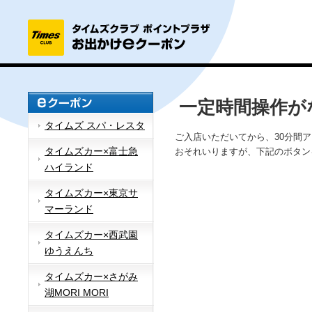
一定時間操作が
タイムズ スパ・レスタ
ご入店いただいてから、30分間
タイムズカー×富士急
おそれいりますが、下記のボタン
ハイランド
タイムズカー×東京サ
マーランド
タイムズカー×西武園
ゆうえんち
タイムズカー×さがみ
湖MORI MORI