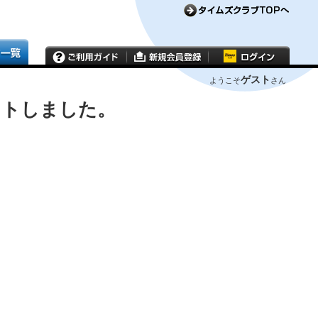
ゲスト
ようこそ
さん
ウトしました。