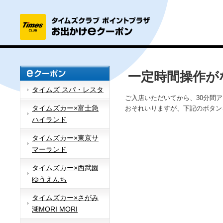
一定時間操作が
タイムズ スパ・レスタ
ご入店いただいてから、30分間
タイムズカー×富士急
おそれいりますが、下記のボタン
ハイランド
タイムズカー×東京サ
マーランド
タイムズカー×西武園
ゆうえんち
タイムズカー×さがみ
湖MORI MORI