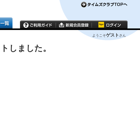
ゲスト
ようこそ
さん
ウトしました。