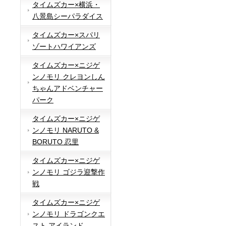
タイムズカー×横浜・
八景島シーパラダイス
タイムズカー×スパリ
ゾートハワイアンズ
タイムズカー×ニジゲ
ンノモリ クレヨンしん
ちゃんアドベンチャー
パーク
タイムズカー×ニジゲ
ンノモリ NARUTO &
BORUTO 忍里
タイムズカー×ニジゲ
ンノモリ ゴジラ迎撃作
戦
タイムズカー×ニジゲ
ンノモリ ドラゴンクエ
スト アイランド