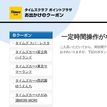
一定時間操作が
タイムズ スパ・レスタ
ご入店いただいてから、30分間
タイムズカー×富士急
おそれいりますが、下記のボタン
ハイランド
タイムズカー×東京サ
マーランド
タイムズカー×西武園
ゆうえんち
タイムズカー×さがみ
湖MORI MORI