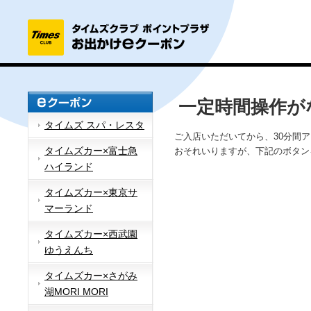
一定時間操作が
タイムズ スパ・レスタ
ご入店いただいてから、30分間
タイムズカー×富士急
おそれいりますが、下記のボタン
ハイランド
タイムズカー×東京サ
マーランド
タイムズカー×西武園
ゆうえんち
タイムズカー×さがみ
湖MORI MORI