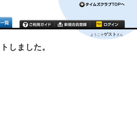
ゲスト
ようこそ
さん
ウトしました。