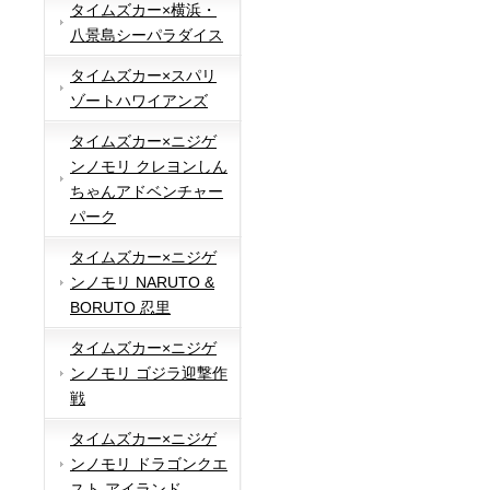
タイムズカー×横浜・
八景島シーパラダイス
タイムズカー×スパリ
ゾートハワイアンズ
タイムズカー×ニジゲ
ンノモリ クレヨンしん
ちゃんアドベンチャー
パーク
タイムズカー×ニジゲ
ンノモリ NARUTO &
BORUTO 忍里
タイムズカー×ニジゲ
ンノモリ ゴジラ迎撃作
戦
タイムズカー×ニジゲ
ンノモリ ドラゴンクエ
スト アイランド