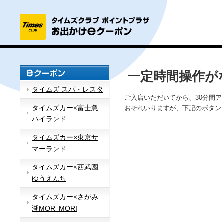
一定時間操作が
タイムズ スパ・レスタ
ご入店いただいてから、30分間
タイムズカー×富士急
おそれいりますが、下記のボタン
ハイランド
タイムズカー×東京サ
マーランド
タイムズカー×西武園
ゆうえんち
タイムズカー×さがみ
湖MORI MORI