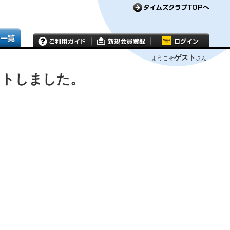
ゲスト
ようこそ
さん
ウトしました。