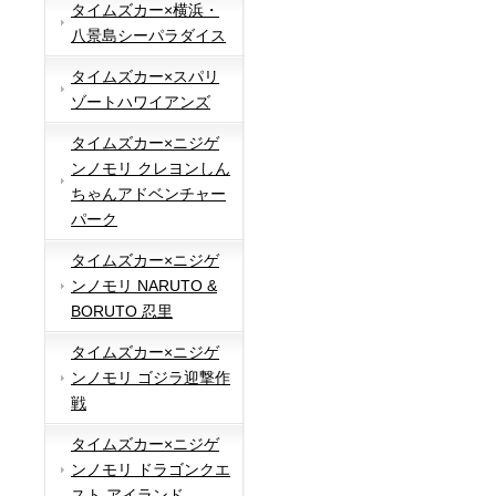
タイムズカー×横浜・
八景島シーパラダイス
タイムズカー×スパリ
ゾートハワイアンズ
タイムズカー×ニジゲ
ンノモリ クレヨンしん
ちゃんアドベンチャー
パーク
タイムズカー×ニジゲ
ンノモリ NARUTO &
BORUTO 忍里
タイムズカー×ニジゲ
ンノモリ ゴジラ迎撃作
戦
タイムズカー×ニジゲ
ンノモリ ドラゴンクエ
スト アイランド