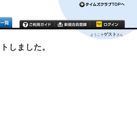
ゲスト
ようこそ
さん
ウトしました。