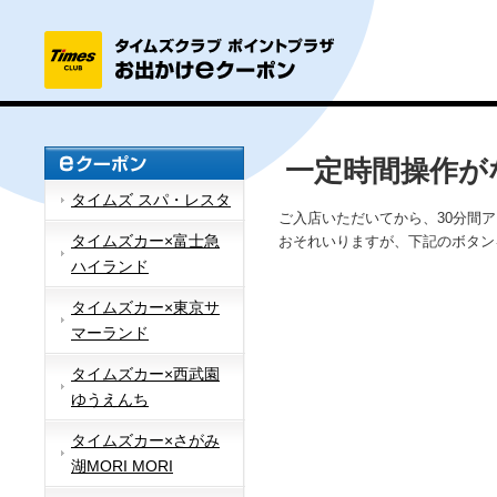
一定時間操作が
タイムズ スパ・レスタ
ご入店いただいてから、30分間
タイムズカー×富士急
おそれいりますが、下記のボタン
ハイランド
タイムズカー×東京サ
マーランド
タイムズカー×西武園
ゆうえんち
タイムズカー×さがみ
湖MORI MORI