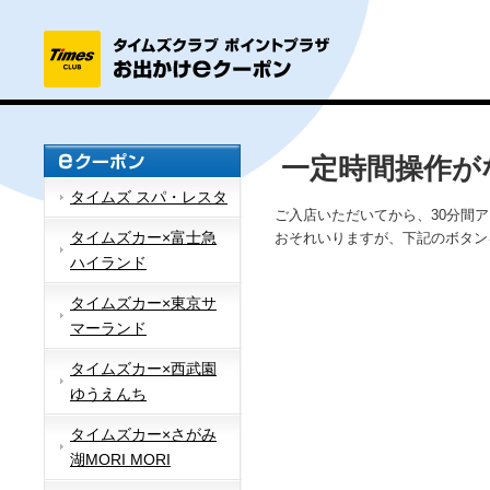
一定時間操作が
タイムズ スパ・レスタ
ご入店いただいてから、30分間
タイムズカー×富士急
おそれいりますが、下記のボタン
ハイランド
タイムズカー×東京サ
マーランド
タイムズカー×西武園
ゆうえんち
タイムズカー×さがみ
湖MORI MORI