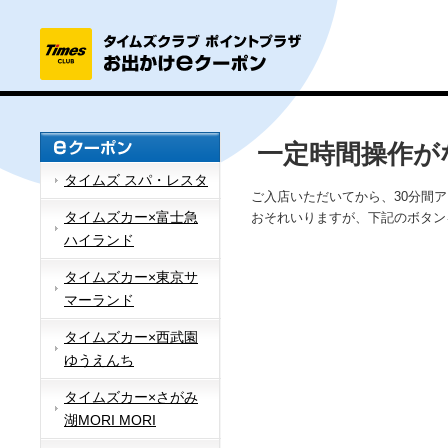
一定時間操作が
タイムズ スパ・レスタ
ご入店いただいてから、30分間
タイムズカー×富士急
おそれいりますが、下記のボタン
ハイランド
タイムズカー×東京サ
マーランド
タイムズカー×西武園
ゆうえんち
タイムズカー×さがみ
湖MORI MORI