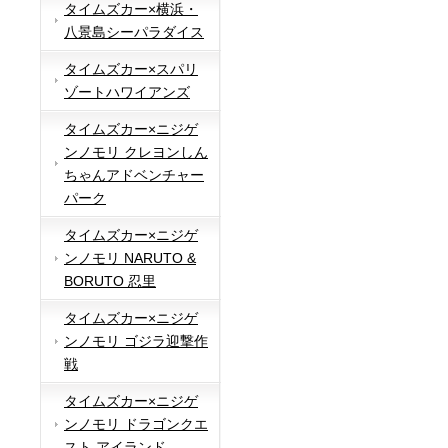
タイムズカー×横浜・
八景島シーパラダイス
タイムズカー×スパリ
ゾートハワイアンズ
タイムズカー×ニジゲ
ンノモリ クレヨンしん
ちゃんアドベンチャー
パーク
タイムズカー×ニジゲ
ンノモリ NARUTO &
BORUTO 忍里
タイムズカー×ニジゲ
ンノモリ ゴジラ迎撃作
戦
タイムズカー×ニジゲ
ンノモリ ドラゴンクエ
スト アイランド