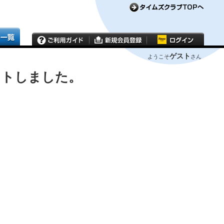
ゲスト
ようこそ
さん
ウトしました。