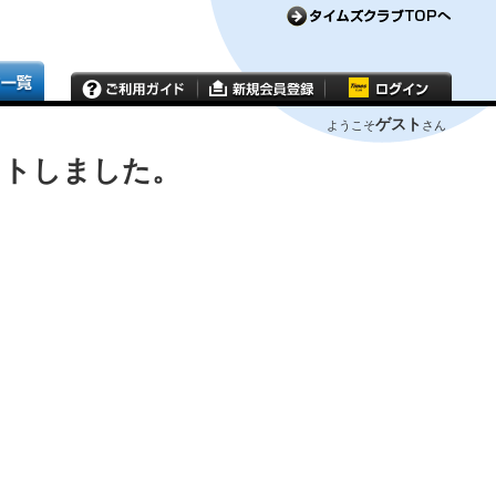
ゲスト
ようこそ
さん
ウトしました。