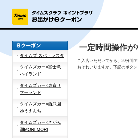
一定時間操作が
タイムズ スパ・レスタ
ご入店いただいてから、30分間
タイムズカー×富士急
おそれいりますが、下記のボタン
ハイランド
タイムズカー×東京サ
マーランド
タイムズカー×西武園
ゆうえんち
タイムズカー×さがみ
湖MORI MORI