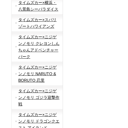
タイムズカー×横浜・
八景島シーパラダイス
タイムズカー×スパリ
ゾートハワイアンズ
タイムズカー×ニジゲ
ンノモリ クレヨンしん
ちゃんアドベンチャー
パーク
タイムズカー×ニジゲ
ンノモリ NARUTO &
BORUTO 忍里
タイムズカー×ニジゲ
ンノモリ ゴジラ迎撃作
戦
タイムズカー×ニジゲ
ンノモリ ドラゴンクエ
スト アイランド