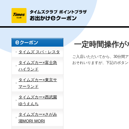
一定時間操作が
タイムズ スパ・レスタ
ご入店いただいてから、30分間
タイムズカー×富士急
おそれいりますが、下記のボタン
ハイランド
タイムズカー×東京サ
マーランド
タイムズカー×西武園
ゆうえんち
タイムズカー×さがみ
湖MORI MORI