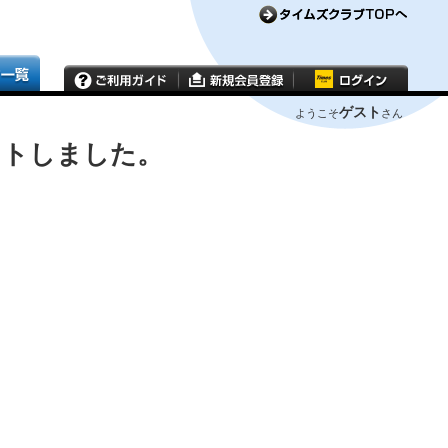
ゲスト
ようこそ
さん
ウトしました。