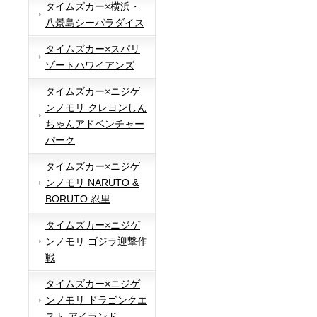
タイムズカー×横浜・
八景島シーパラダイス
タイムズカー×スパリ
ゾートハワイアンズ
タイムズカー×ニジゲ
ンノモリ クレヨンしん
ちゃんアドベンチャー
パーク
タイムズカー×ニジゲ
ンノモリ NARUTO &
BORUTO 忍里
タイムズカー×ニジゲ
ンノモリ ゴジラ迎撃作
戦
タイムズカー×ニジゲ
ンノモリ ドラゴンクエ
スト アイランド