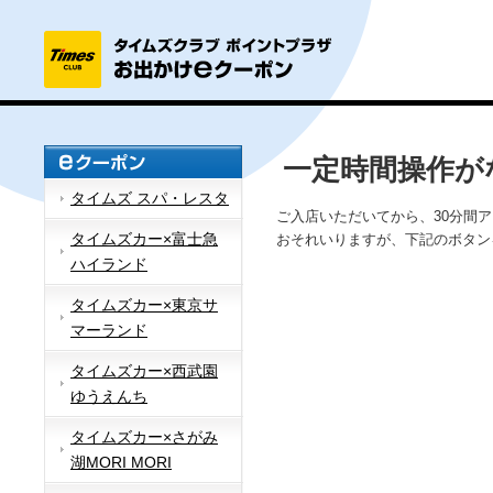
一定時間操作が
タイムズ スパ・レスタ
ご入店いただいてから、30分間
タイムズカー×富士急
おそれいりますが、下記のボタン
ハイランド
タイムズカー×東京サ
マーランド
タイムズカー×西武園
ゆうえんち
タイムズカー×さがみ
湖MORI MORI