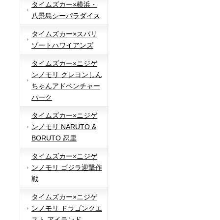
タイムズカー×横浜・
八景島シーパラダイス
タイムズカー×スパリ
ゾートハワイアンズ
タイムズカー×ニジゲ
ンノモリ クレヨンしん
ちゃんアドベンチャー
パーク
タイムズカー×ニジゲ
ンノモリ NARUTO &
BORUTO 忍里
タイムズカー×ニジゲ
ンノモリ ゴジラ迎撃作
戦
タイムズカー×ニジゲ
ンノモリ ドラゴンクエ
スト アイランド