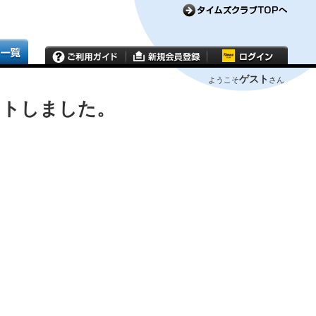
ゲスト
ようこそ
さん
ウトしました。