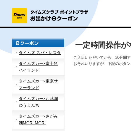
一定時間操作が
タイムズ スパ・レスタ
ご入店いただいてから、30分間
タイムズカー×富士急
おそれいりますが、下記のボタン
ハイランド
タイムズカー×東京サ
マーランド
タイムズカー×西武園
ゆうえんち
タイムズカー×さがみ
湖MORI MORI