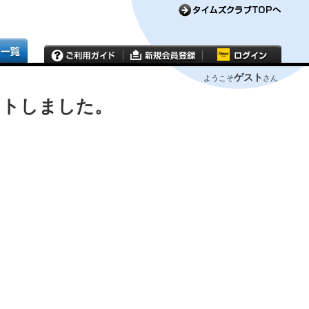
ゲスト
ようこそ
さん
ウトしました。