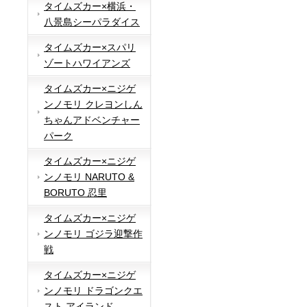
タイムズカー×横浜・
八景島シーパラダイス
タイムズカー×スパリ
ゾートハワイアンズ
タイムズカー×ニジゲ
ンノモリ クレヨンしん
ちゃんアドベンチャー
パーク
タイムズカー×ニジゲ
ンノモリ NARUTO &
BORUTO 忍里
タイムズカー×ニジゲ
ンノモリ ゴジラ迎撃作
戦
タイムズカー×ニジゲ
ンノモリ ドラゴンクエ
スト アイランド