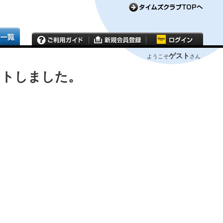
ゲスト
ようこそ
さん
ウトしました。