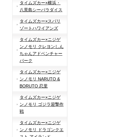
タイムズカー×横浜・
八景島シーパラダイス
タイムズカー×スパリ
ゾートハワイアンズ
タイムズカー×ニジゲ
ンノモリ クレヨンしん
ちゃんアドベンチャー
パーク
タイムズカー×ニジゲ
ンノモリ NARUTO &
BORUTO 忍里
タイムズカー×ニジゲ
ンノモリ ゴジラ迎撃作
戦
タイムズカー×ニジゲ
ンノモリ ドラゴンクエ
スト アイランド