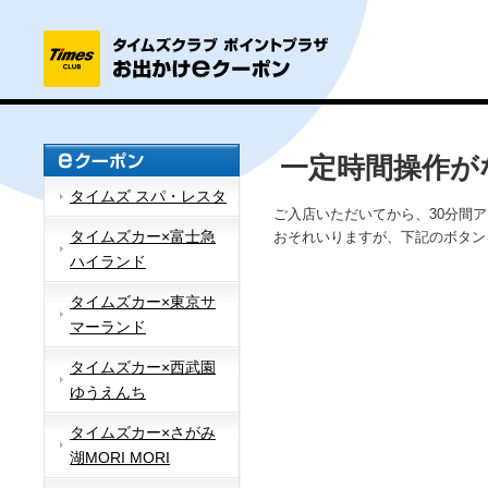
一定時間操作が
タイムズ スパ・レスタ
ご入店いただいてから、30分間
タイムズカー×富士急
おそれいりますが、下記のボタン
ハイランド
タイムズカー×東京サ
マーランド
タイムズカー×西武園
ゆうえんち
タイムズカー×さがみ
湖MORI MORI