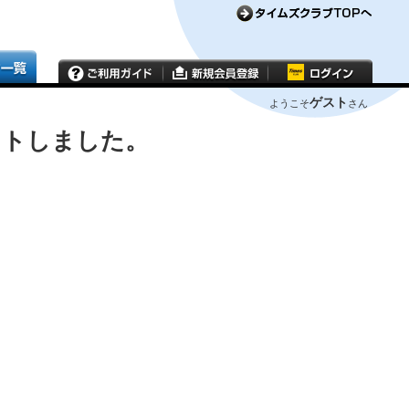
ゲスト
ようこそ
さん
ウトしました。