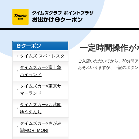
一定時間操作が
タイムズ スパ・レスタ
ご入店いただいてから、30分間
タイムズカー×富士急
おそれいりますが、下記のボタン
ハイランド
タイムズカー×東京サ
マーランド
タイムズカー×西武園
ゆうえんち
タイムズカー×さがみ
湖MORI MORI