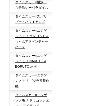
タイムズカー×横浜・
八景島シーパラダイス
タイムズカー×スパリ
ゾートハワイアンズ
タイムズカー×ニジゲ
ンノモリ クレヨンしん
ちゃんアドベンチャー
パーク
タイムズカー×ニジゲ
ンノモリ NARUTO &
BORUTO 忍里
タイムズカー×ニジゲ
ンノモリ ゴジラ迎撃作
戦
タイムズカー×ニジゲ
ンノモリ ドラゴンクエ
スト アイランド