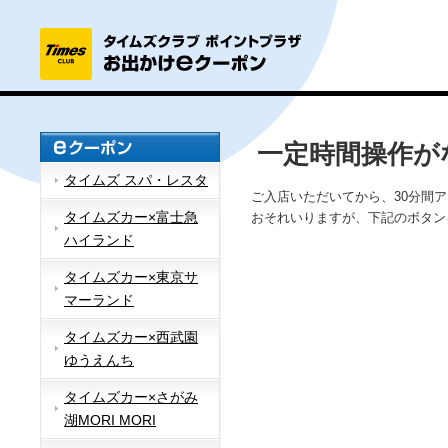
一定時間操作が
タイムズ スパ・レスタ
ご入店いただいてから、30分間
タイムズカー×富士急
おそれいりますが、下記のボタン
ハイランド
タイムズカー×東京サ
マーランド
タイムズカー×西武園
ゆうえんち
タイムズカー×さがみ
湖MORI MORI