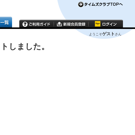
ゲスト
ようこそ
さん
ウトしました。