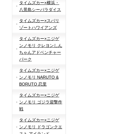
タイムズカー×横浜・
八景島シーパラダイス
タイムズカー×スパリ
ゾートハワイアンズ
タイムズカー×ニジゲ
ンノモリ クレヨンしん
ちゃんアドベンチャー
パーク
タイムズカー×ニジゲ
ンノモリ NARUTO &
BORUTO 忍里
タイムズカー×ニジゲ
ンノモリ ゴジラ迎撃作
戦
タイムズカー×ニジゲ
ンノモリ ドラゴンクエ
スト アイランド