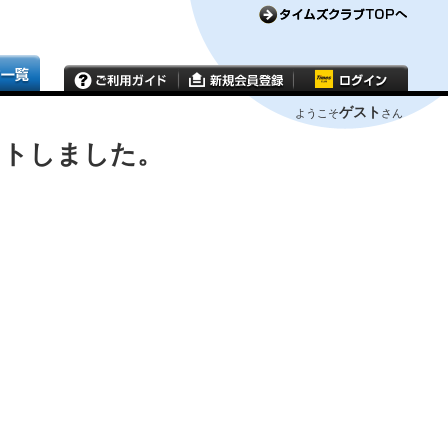
ゲスト
ようこそ
さん
ウトしました。