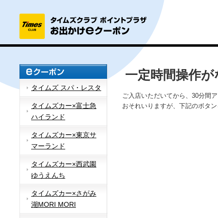
一定時間操作が
タイムズ スパ・レスタ
ご入店いただいてから、30分間
タイムズカー×富士急
おそれいりますが、下記のボタン
ハイランド
タイムズカー×東京サ
マーランド
タイムズカー×西武園
ゆうえんち
タイムズカー×さがみ
湖MORI MORI