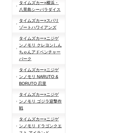
タイムズカー×横浜・
八景島シーパラダイス
タイムズカー×スパリ
ゾートハワイアンズ
タイムズカー×ニジゲ
ンノモリ クレヨンしん
ちゃんアドベンチャー
パーク
タイムズカー×ニジゲ
ンノモリ NARUTO &
BORUTO 忍里
タイムズカー×ニジゲ
ンノモリ ゴジラ迎撃作
戦
タイムズカー×ニジゲ
ンノモリ ドラゴンクエ
スト アイランド