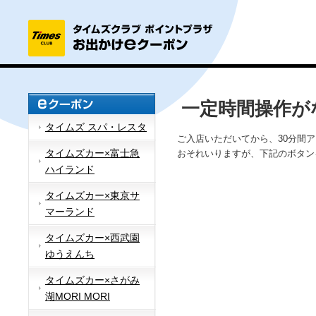
一定時間操作が
タイムズ スパ・レスタ
ご入店いただいてから、30分間
タイムズカー×富士急
おそれいりますが、下記のボタン
ハイランド
タイムズカー×東京サ
マーランド
タイムズカー×西武園
ゆうえんち
タイムズカー×さがみ
湖MORI MORI