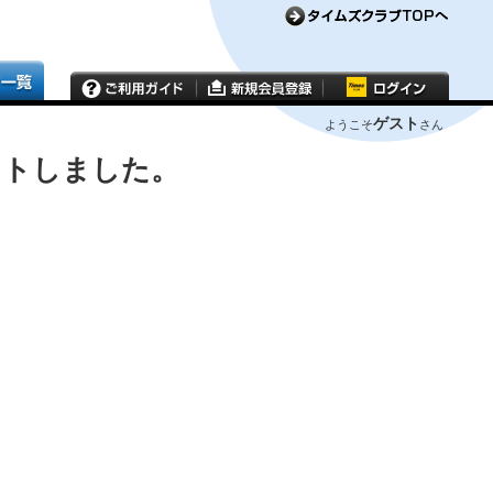
ゲスト
ようこそ
さん
ウトしました。