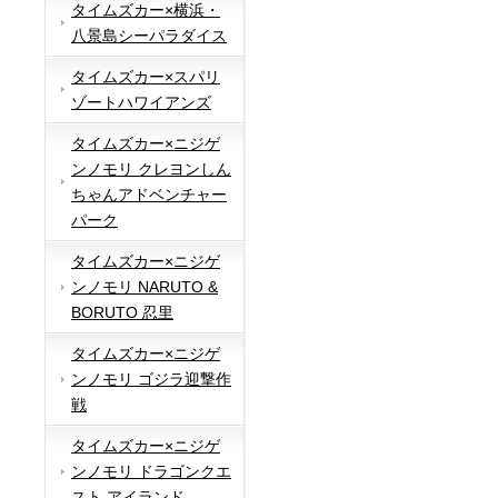
タイムズカー×横浜・
八景島シーパラダイス
タイムズカー×スパリ
ゾートハワイアンズ
タイムズカー×ニジゲ
ンノモリ クレヨンしん
ちゃんアドベンチャー
パーク
タイムズカー×ニジゲ
ンノモリ NARUTO &
BORUTO 忍里
タイムズカー×ニジゲ
ンノモリ ゴジラ迎撃作
戦
タイムズカー×ニジゲ
ンノモリ ドラゴンクエ
スト アイランド