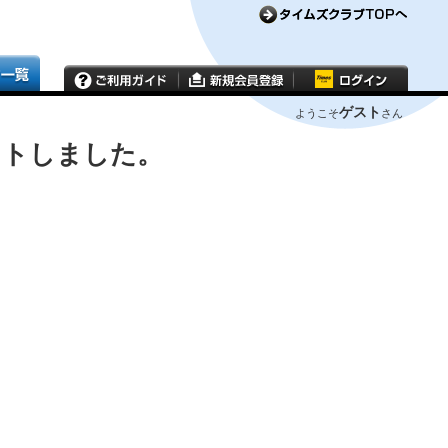
ゲスト
ようこそ
さん
ウトしました。