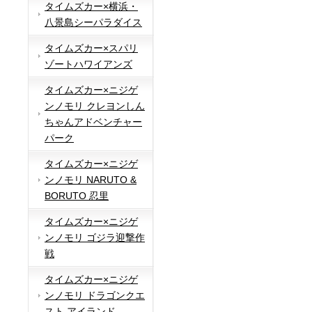
タイムズカー×横浜・
八景島シーパラダイス
タイムズカー×スパリ
ゾートハワイアンズ
タイムズカー×ニジゲ
ンノモリ クレヨンしん
ちゃんアドベンチャー
パーク
タイムズカー×ニジゲ
ンノモリ NARUTO &
BORUTO 忍里
タイムズカー×ニジゲ
ンノモリ ゴジラ迎撃作
戦
タイムズカー×ニジゲ
ンノモリ ドラゴンクエ
スト アイランド