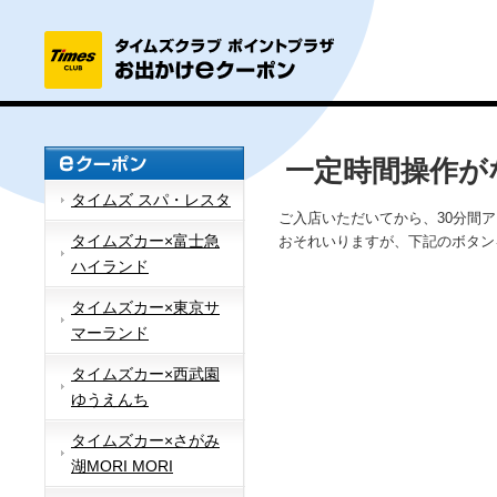
一定時間操作が
タイムズ スパ・レスタ
ご入店いただいてから、30分間
タイムズカー×富士急
おそれいりますが、下記のボタン
ハイランド
タイムズカー×東京サ
マーランド
タイムズカー×西武園
ゆうえんち
タイムズカー×さがみ
湖MORI MORI