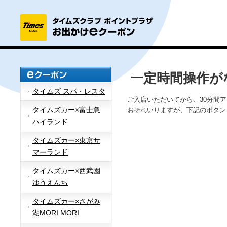
一定時間操作が
タイムズ スパ・レスタ
ご入店いただいてから、30分間
タイムズカー×富士急
おそれいりますが、下記のボタン
ハイランド
タイムズカー×東京サ
マーランド
タイムズカー×西武園
ゆうえんち
タイムズカー×さがみ
湖MORI MORI