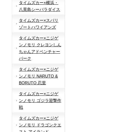
タイムズカー×横浜・
八景島シーパラダイス
タイムズカー×スパリ
ゾートハワイアンズ
タイムズカー×ニジゲ
ンノモリ クレヨンしん
ちゃんアドベンチャー
パーク
タイムズカー×ニジゲ
ンノモリ NARUTO &
BORUTO 忍里
タイムズカー×ニジゲ
ンノモリ ゴジラ迎撃作
戦
タイムズカー×ニジゲ
ンノモリ ドラゴンクエ
スト アイランド