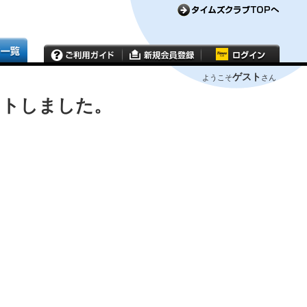
ゲスト
ようこそ
さん
ウトしました。