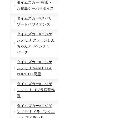
タイムズカー×横浜・
八景島シーパラダイス
タイムズカー×スパリ
ゾートハワイアンズ
タイムズカー×ニジゲ
ンノモリ クレヨンしん
ちゃんアドベンチャー
パーク
タイムズカー×ニジゲ
ンノモリ NARUTO &
BORUTO 忍里
タイムズカー×ニジゲ
ンノモリ ゴジラ迎撃作
戦
タイムズカー×ニジゲ
ンノモリ ドラゴンクエ
スト アイランド