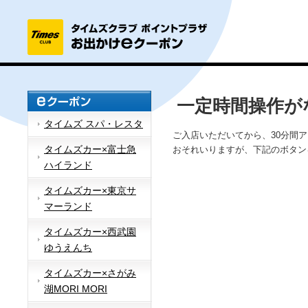
一定時間操作が
タイムズ スパ・レスタ
ご入店いただいてから、30分間
タイムズカー×富士急
おそれいりますが、下記のボタン
ハイランド
タイムズカー×東京サ
マーランド
タイムズカー×西武園
ゆうえんち
タイムズカー×さがみ
湖MORI MORI