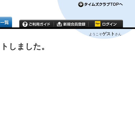
ゲスト
ようこそ
さん
ウトしました。