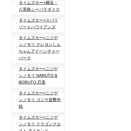
タイムズカー×横浜・
八景島シーパラダイス
タイムズカー×スパリ
ゾートハワイアンズ
タイムズカー×ニジゲ
ンノモリ クレヨンしん
ちゃんアドベンチャー
パーク
タイムズカー×ニジゲ
ンノモリ NARUTO &
BORUTO 忍里
タイムズカー×ニジゲ
ンノモリ ゴジラ迎撃作
戦
タイムズカー×ニジゲ
ンノモリ ドラゴンクエ
スト アイランド