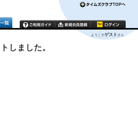
ゲスト
ようこそ
さん
ウトしました。