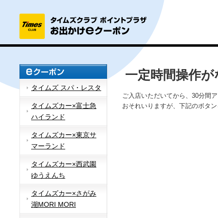
一定時間操作が
タイムズ スパ・レスタ
ご入店いただいてから、30分間
タイムズカー×富士急
おそれいりますが、下記のボタン
ハイランド
タイムズカー×東京サ
マーランド
タイムズカー×西武園
ゆうえんち
タイムズカー×さがみ
湖MORI MORI